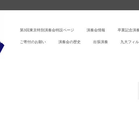
第3回東京特別演奏会特設ページ
演奏会情報
卒業記念演奏
ご寄付のお願い
演奏会の歴史
出張演奏
九大フィル