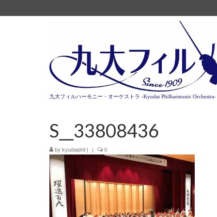
九大フィルハーモニー・オーケストラ -Kyudai Philharmonic Orchestra-
S__33808436
by
kyudaiphil
|
|
0