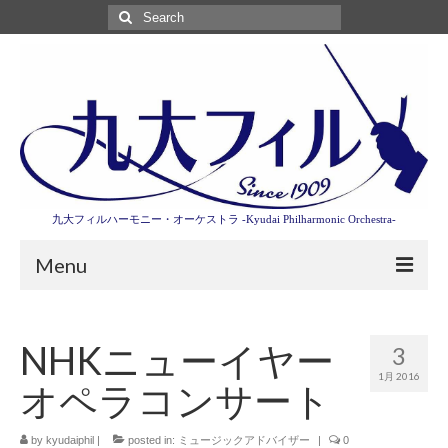
Search
for:
九大フィルハーモニー・オーケストラ -Kyudai Philharmonic Orchestra-
Menu
第3回東京特別演奏会特設ページ
NHKニューイヤー
3
演奏会情報
1月 2016
オペラコンサート
卒業記念演奏会2027
九大フィルとは
by
kyudaiphil
|
posted in:
ミュージックアドバイザー
|
0