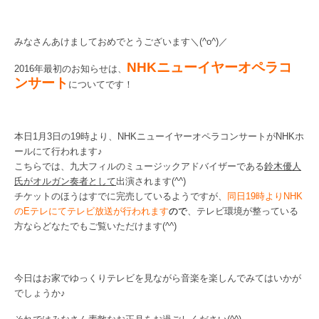
九大フィルの歴史
みなさんあけましておめでとうございます＼(^o^)／
ご寄付のお願い
NHKニューイヤーオペラコ
2016年最初のお知らせは、
ンサート
演奏会の歴史
についてです！
出張演奏
本日1月3日の19時より、NHKニューイヤーオペラコンサートがNHKホ
九大フィル特集ページ
ールにて行われます♪
こちらでは、九大フィルのミュージックアドバイザーである
鈴木優人
団員専用ページ
氏がオルガン奏者として
出演されます(^^)
チケットのほうはすでに完売しているようですが、
同日19時よりNHK
のEテレにてテレビ放送が行われます
ので
、テレビ環境が整っている
方ならどなたでもご覧いただけます(^^)
今日はお家でゆっくりテレビを見ながら音楽を楽しんでみてはいかが
でしょうか♪