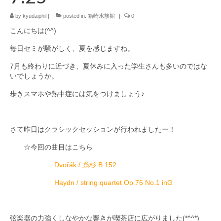
by
九大フィルの歴史
kyudaiphil
|
posted in:
箱崎水族館
|
0
こんにちは(^^)
ご寄付のお願い
毎日セミが騒がしく、夏を感じますね。
演奏会の歴史
7月も終わりに近づき、夏休みに入った学生さんも多いのではな
いでしょうか。
出張演奏
歩きスマホや熱中症には気をつけましょう♪
九大フィル特集ページ
団員専用ページ
さて昨日はクラシックセッションが行われましたー！
☆今回の曲目はこちら
Dvořák / 糸杉 B.152
Haydn / string quartet Op.76 No.1 inG
弦楽器の力強くしなやかな響きが喫茶店に広がりました(*^^*)