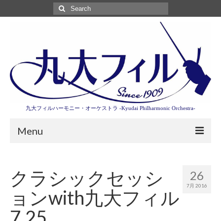
Search
for:
九大フィルハーモニー・オーケストラ -Kyudai Philharmonic Orchestra-
Menu
第3回東京特別演奏会特設ページ
クラシックセッシ
26
演奏会情報
7月 2016
ョンwith九大フィル
卒業記念演奏会2027
7.25
九大フィルとは