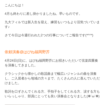
こんにちは！
九大フィルの歴史
4月も終わりに差し掛かりましたね。早いものです。
ご寄付のお願い
九大フィルでは新入生を迎え、練習もいつもより活気づいていま
す♪
演奏会の歴史
さて今日は今週行われた2つの行事についてご報告です(*^^*)
出張演奏
九大フィル特集ページ
依頼演奏@はぴね福岡野芥
団員専用ページ
4月24日(日)に、はぴね福岡野芥にお招きいただいて弦楽四重奏
を演奏してきました。
クラシックから懐かしの歌謡曲まで幅広いジャンルの曲を演奏
し、ご入居者から地域の方々まで、たくさんの人に喜んでいただ
けました。
歌詞を口ずさんでくれる方、手拍子をしてくれる方、涙する方も
いらっしゃり、部員にとっても良い演奏会となりました(❁´ω`❁)