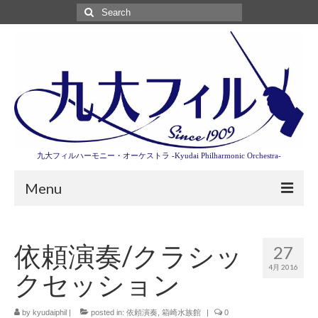
Search
for:
九大フィルハーモニー・オーケストラ -Kyudai Philharmonic Orchestra-
Menu
第3回東京特別演奏会特設ページ
依頼演奏/クラシッ
27
演奏会情報
4月 2016
クセッション
卒業記念演奏会2027
九大フィルとは
by
kyudaiphil
|
posted in:
依頼演奏
,
箱崎水族館
|
0