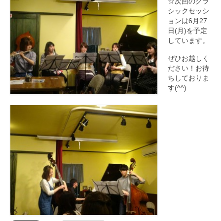
☆次回のクラ
シックセッシ
ョンは6月27
日(月)を予定
しています。
ぜひお越しく
ださい！お待
ちしておりま
す(^^)