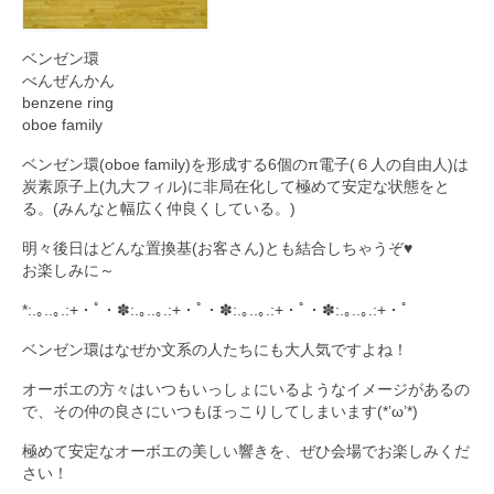
ベンゼン環
べんぜんかん
benzene ring
oboe family
ベンゼン環(oboe family)を形成する6個のπ電子(６人の自由人)は
炭素原子上(九大フィル)に非局在化して極めて安定な状態をと
る。(みんなと幅広く仲良くしている。)
明々後日はどんな置換基(お客さん)とも結合しちゃうぞ♥️
お楽しみに～
*:.｡..｡.:+・ﾟ・✽:.｡..｡.:+・ﾟ・✽:.｡..｡.:+・ﾟ・✽:.｡..｡.:+・ﾟ
ベンゼン環はなぜか文系の人たちにも大人気ですよね！
オーボエの方々はいつもいっしょにいるようなイメージがあるの
で、その仲の良さにいつもほっこりしてしまいます(*’ω’*)
極めて安定なオーボエの美しい響きを、ぜひ会場でお楽しみくだ
さい！