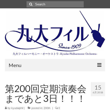
Search
for:
九大フィルハーモニー・オーケストラ -Kyudai Philharmonic Orchestra-
Menu
第3回東京特別演奏会特設ページ
第200回定期演奏会
15
演奏会情報
6月 2018
まであと3日！！！
卒業記念演奏会2027
九大フィルとは
by
kyudaiphil
|
posted in:
200th
|
0