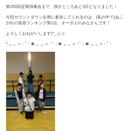
第200回定期演奏会まで、残すところあと3日となりました！
九大フィルの歴史
今回カウントダウン企画に参加してくれるのは、(私の中で)あこ
ご寄付のお願い
がれの楽器ランキング第1位、オーボエのみなさんです！
よろしくおねがいします(^_-)-☆
演奏会の歴史
*:.｡..｡.:+・ﾟ・✽:.｡..｡.:+・ﾟ・✽:.｡..｡.:+・ﾟ・✽:.｡..｡.:+・ﾟ・
出張演奏
九大フィル特集ページ
団員専用ページ