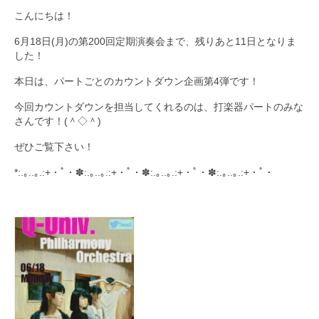
こんにちは！
九大フィルの歴史
6月18日(月)の第200回定期演奏会まで、残りあと11日となりま
ご寄付のお願い
した！
本日は、パートごとのカウントダウン企画第4弾です！
演奏会の歴史
今回カウントダウンを担当してくれるのは、打楽器パートのみな
出張演奏
さんです！(＾◇＾)
九大フィル特集ページ
ぜひご覧下さい！
団員専用ページ
*:.｡..｡.:+・ﾟ・✽:.｡..｡.:+・ﾟ・✽:.｡..｡.:+・ﾟ・✽:.｡..｡.:+・ﾟ・