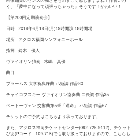
画像編集のセンスの高さをものすごく感じますよね！作者いわ
く、『夢中になって頑張っちゃった』そうです！かわいい！
【
第200回定期演奏会
】
日時 : 2018年6月18日(月)19時開演 18時開場
場所 : アクロス福岡シンフォニーホール
指揮 : 鈴木 優人
ヴァイオリン独奏 : 木嶋 真優
曲目 :
ブラームス 大学祝典序曲 ハ短調 作品80
チャイコフスキー ヴァイオリン協奏曲 ニ長調 作品35
ベートーヴェン 交響曲第5番「運命」 ハ短調 作品67
チケットのご予約は
こちら
より承っております。
また、アクロス福岡チケットセンター(092-725-9112)、
チケット
ぴあ
(Pコード : 109-715)でも取り扱っておりますので、こちらも