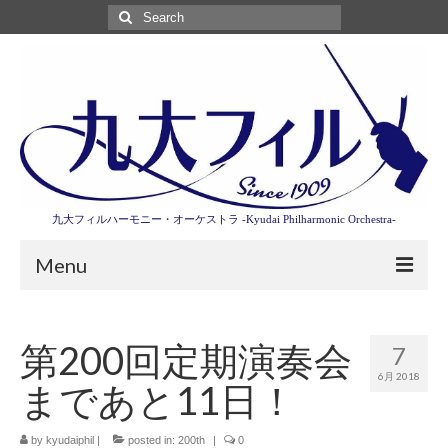
Search
for:
九大フィルハーモニー・オーケストラ -Kyudai Philharmonic Orchestra-
Menu
第3回東京特別演奏会特設ページ
第200回定期演奏会
7
演奏会情報
6月 2018
まであと11日！
卒業記念演奏会2027
九大フィルとは
by
kyudaiphil
|
posted in:
200th
|
0