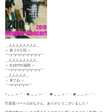
＿人人人人人人人人＿
＞ 第 2 0 0 回 ＜
￣^Y^Y^Y^Y^Y^Y^Y^Y￣
＿人人人人人人人人＿
＞ 6/18ｱｸﾛｽ福岡 ＜
￣^Y^Y^Y^Y^Y^Y^Y^Y￣
＿人人人人人＿
＞ 来てね ＜
￣^Y^Y^Y^Y^Y￣
*:.｡..｡.:+・ﾟ・✽:.｡..｡.:+・ﾟ・✽:.｡..｡.:+・ﾟ・✽:.｡..｡.:+・ﾟ・
打楽器パートのみなさん、ありがとうございました！