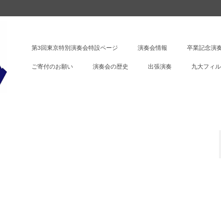
第3回東京特別演奏会特設ページ
演奏会情報
卒業記念演奏
ご寄付のお願い
演奏会の歴史
出張演奏
九大フィル