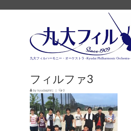
九大フィルハーモニー・オーケストラ -Kyudai Philharmonic Orchestra-
フィルファ3
by
kyudaiphil
|
|
0