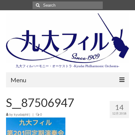
Search
for:
九大フィルハーモニー・オーケストラ -Kyudai Philharmonic Orchestra-
Menu
第3回東京特別演奏会特設ページ
S__87506947
14
演奏会情報
12月 2018
by
kyudaiphil
|
|
0
卒業記念演奏会2027
九大フィルとは