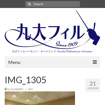
Search
for:
九大フィルハーモニー・オーケストラ -Kyudai Philharmonic Orchestra-
Menu
第3回東京特別演奏会特設ページ
IMG_1305
21
演奏会情報
10月 2019
by
kyudaiphil
|
|
0
卒業記念演奏会2027
九大フィルとは