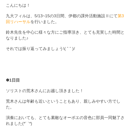
こんにちは！
九大フィルの歴史
九大フィルは、5/13~15の3日間、伊都の課外活動施設Ⅱにて
第3
回リハーサル
を行いました。
ご寄付のお願い
鈴木先生を中心に様々な方にご指導頂き、とても充実した時間と
演奏会の歴史
なりました♪
出張演奏
それでは振り返ってみましょう\( ˆ ˆ )/
九大フィル特集ページ
団員専用ページ
✽1日目
ソリストの荒木さんにお越し頂きました！
荒木さんは年齢も近いということもあり、親しみやすい方でし
た。
演奏においても、とても素敵なオーボエの音色に部員一同魅了さ
れました(*´ `*)