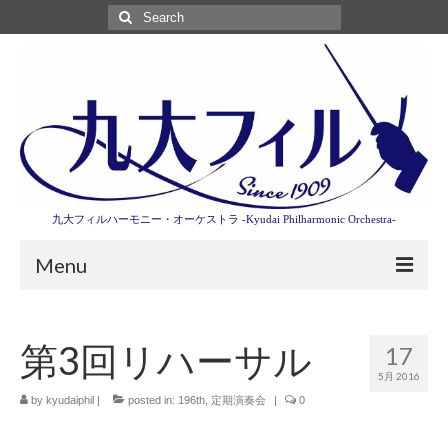
Search
for:
九大フィルハーモニー・オーケストラ -Kyudai Philharmonic Orchestra-
Menu
第3回東京特別演奏会特設ページ
第3回リハーサル
17
演奏会情報
5月 2016
卒業記念演奏会2027
by
kyudaiphil
|
posted in:
196th
,
定期演奏会
|
0
九大フィルとは