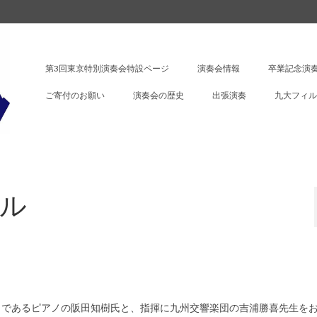
第3回東京特別演奏会特設ページ
演奏会情報
卒業記念演奏
ご寄付のお願い
演奏会の歴史
出張演奏
九大フィル
ル
トであるピアノの阪田知樹氏と、
指揮に九州交響楽団の吉浦勝喜先生を