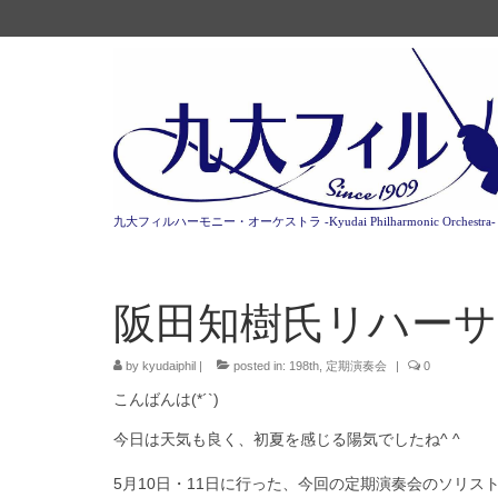
九大フィルハーモニー・オーケストラ -Kyudai Philharmonic Orchestra-
阪田知樹氏リハーサ
by
kyudaiphil
|
posted in:
198th
,
定期演奏会
|
0
こんばんは(*´`)
今日は天気も良く、初夏を感じる陽気でしたね^ ^
5月10日・11日に行った、
今回の定期演奏会のソリス