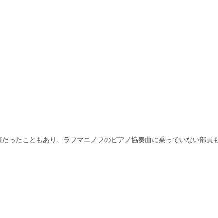
演だったこと
もあり、ラフマニノフのピアノ協奏曲に乗っていない部員