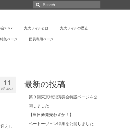
Search
for:
会2027
九大フィルとは
九大フィルの歴史
特集ページ
団員専用ページ
11
最新の投稿
5月 2017
第３回東京特別演奏会特設ページを公
開しました
【当日券発売わずか！】
ベートーヴェン特集を公開しました
お迎えし