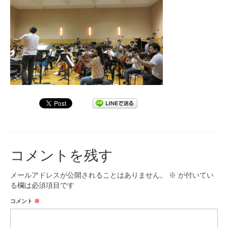
九大フィルの歴史
ご寄付のお願い
演奏会の歴史
出張演奏
九大フィル特集ページ
団員専用ページ
コメントを残す
メールアドレスが公開されることはありません。
※
が付いてい
る欄は必須項目です
コメント
※