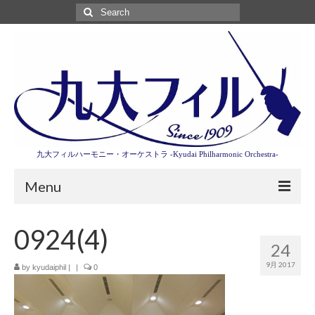
Search
for:
九大フィルハーモニー・オーケストラ -Kyudai Philharmonic Orchestra-
Menu
第3回東京特別演奏会特設ページ
0924(4)
24
演奏会情報
9月 2017
by
kyudaiphil
|
|
0
卒業記念演奏会2027
九大フィルとは