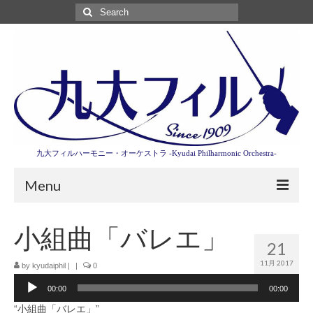
Search
for:
九大フィルハーモニー・オーケストラ -Kyudai Philharmonic Orchestra-
Menu
第3回東京特別演奏会特設ページ
小組曲「バレエ」
21
演奏会情報
11月 2017
by
kyudaiphil
|
|
0
音
卒業記念演奏会2027
00:00
00:00
声
プ
九大フィルとは
“小組曲「バレエ」”