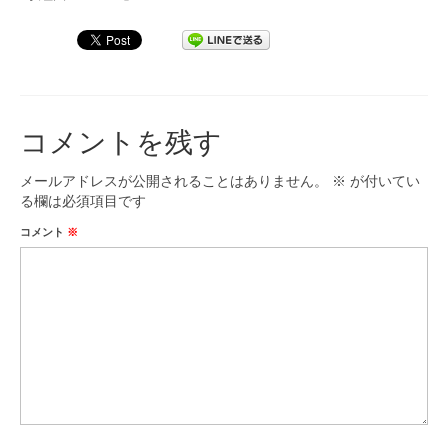
レ
ー
九大フィルの歴史
ヤ
ー
ご寄付のお願い
演奏会の歴史
コメントを残す
出張演奏
メールアドレスが公開されることはありません。
※
が付いてい
九大フィル特集ページ
る欄は必須項目です
コメント
※
団員専用ページ