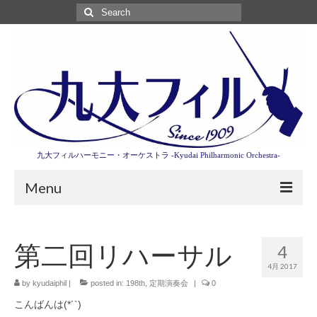
Search
for:
九大フィルハーモニー・オーケストラ -Kyudai Philharmonic Orchestra-
Menu
第3回東京特別演奏会特設ページ
第二回リハーサル
4
演奏会情報
4月 2017
卒業記念演奏会2027
by
kyudaiphil
|
posted in:
198th
,
定期演奏会
|
0
こんばんは(*´`)
九大フィルとは