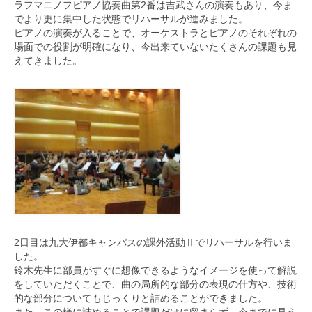
ラフマニノフピアノ協奏曲第2番は吉武さんの演奏もあり、
今ま
でより更に集中した状態でリハーサルが進みました。
ピアノの演奏が入ることで、
オーケストラとピアノのそれぞれの
場面での役割が明確になり、
今出来ていないたくさんの課題も見
えてきました。
2日目は九大伊都キャンパスの課外活動Ⅱ
でリハーサルを行いま
した。
鈴木先生に部員がすぐに想像できるようなイメージを使って解説
を
していただくことで、曲の局所的な部分の表現の仕方や、
技術
的な部分についてもじっくりと詰めることができました。
また、この様に詰めることで課題だけに留まらず、
今までに見え