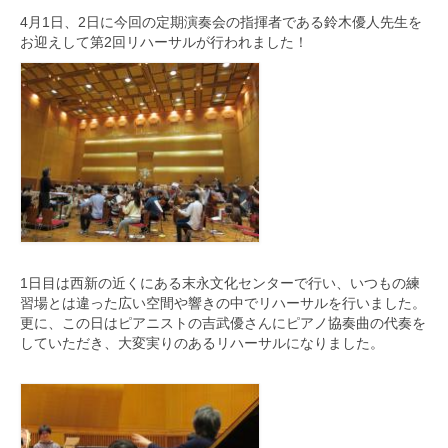
4月1日、
2日に今回の定期演奏会の指揮者である鈴木優人先生を
九大フィルの歴史
お迎えして
第2回リハーサルが行われました！
ご寄付のお願い
演奏会の歴史
出張演奏
九大フィル特集ページ
団員専用ページ
1日目は西新の近くにある末永文化センターで行い、
いつもの練
習場とは違った広い空間や響きの中でリハーサルを行い
ました。
更に、
この日はピアニストの吉武優さんにピアノ協奏曲の代奏を
していた
だき、大変実りのあるリハーサルになりました。