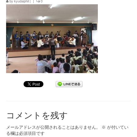
by
kyudaiphil
|
|
0
九大フィルの歴史
ご寄付のお願い
演奏会の歴史
出張演奏
九大フィル特集ページ
団員専用ページ
コメントを残す
メールアドレスが公開されることはありません。
※
が付いてい
る欄は必須項目です