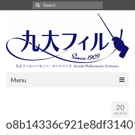
Search
for:
九大フィルハーモニー・オーケストラ -Kyudai Philharmonic Orchestra-
Menu
第3回東京特別演奏会特設ページ
20
演奏会情報
3月 2019
o8b14336c921e8df3140
卒業記念演奏会2027
九大フィルとは