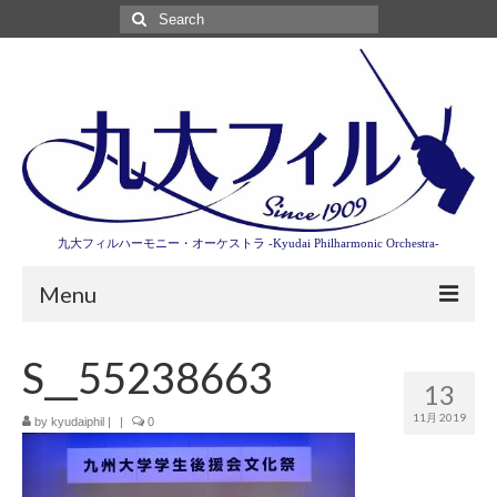
Search
for:
九大フィルハーモニー・オーケストラ -Kyudai Philharmonic Orchestra-
Menu
第3回東京特別演奏会特設ページ
S__55238663
13
演奏会情報
11月 2019
by
kyudaiphil
|
|
0
卒業記念演奏会2027
九大フィルとは