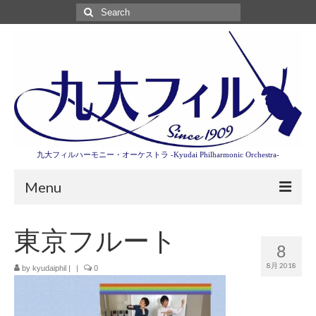
Search
for:
九大フィルハーモニー・オーケストラ -Kyudai Philharmonic Orchestra-
Menu
第3回東京特別演奏会特設ページ
東京フルート
8
演奏会情報
8月 2018
by
kyudaiphil
|
|
0
卒業記念演奏会2027
九大フィルとは