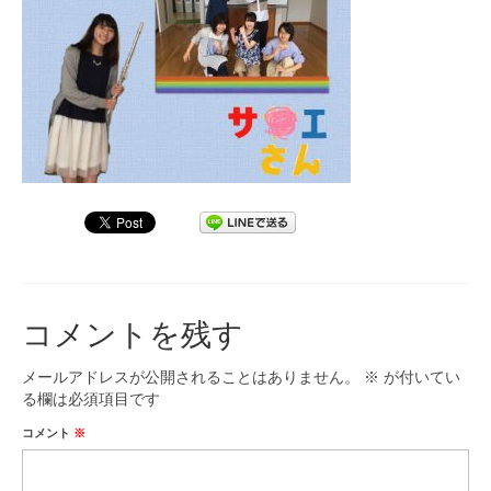
九大フィルの歴史
ご寄付のお願い
演奏会の歴史
出張演奏
九大フィル特集ページ
団員専用ページ
コメントを残す
メールアドレスが公開されることはありません。
※
が付いてい
る欄は必須項目です
コメント
※