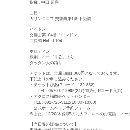
指揮 : 中田 延亮
曲目 :
カリンニコフ 交響曲第1番 ト短調
ハイドン
交響曲第104番「ロンドン」
ニ長調 Hob. I:104
ボロディン
歌劇「イーゴリ公」より
ダッタン人の踊り
チケットは、全席自由1,000円となっております。
下記よりお申し込みください。
・チケットぴあ(Pコード : 132-832)
TEL : 0570-02-9999(24時間受付 Pコード入力)
・アクロス福岡チケットセンター
TEL : 092-725-9112(10:00~18:00)
・公式ホームページ予約フォーム
※また、12/20(木)以降の九大フィルへのお電話、
【当日券の販売について】