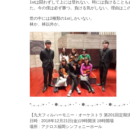
‪1stは闘わずして上には登れない。時には負けるこ
た。今の僕は必ず勝つ。負ける気がしない。理由はこの
‪世の中には2種類の1stしかいない。‬
‪林か、林以外か。‬
*:.｡..｡.:+・ﾟ・✽:.｡..｡.:+・ﾟ・✽:.｡..｡.:+・ﾟ・✽:.｡..｡.:+
【九大フィルハーモニー・オーケストラ 第201回定期
日時 : 2018年12月21日(金)19時開演 18時開場
場所 : アクロス福岡シンフォニーホール