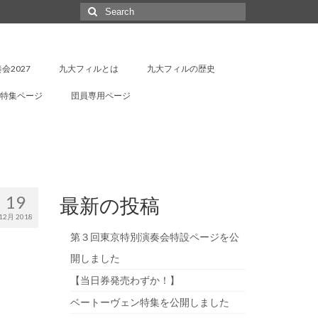
Search
for:
会2027
九大フィルとは
九大フィルの歴史
特集ページ
団員専用ページ
19
最新の投稿
12月 2018
第３回東京特別演奏会特設ページを公
開しました
【当日券発売わずか！】
ベートーヴェン特集を公開しました