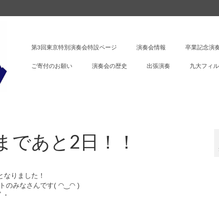
第3回東京特別演奏会特設ページ
演奏会情報
卒業記念演奏
ご寄付のお願い
演奏会の歴史
出張演奏
九大フィル
会まであと2日！！
日となりました！
のみなさんです( ◠‿◠ )
・ﾟ・