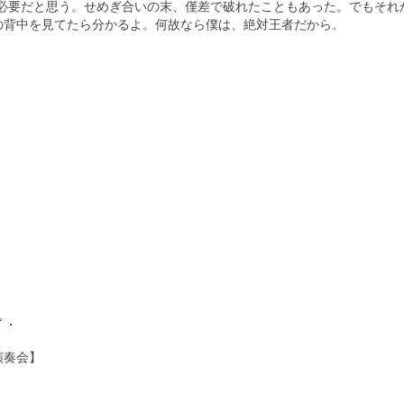
とも必要だと思う。せめぎ合いの末、僅差で破れたこともあった。でもそれ
背中を見てたら分かるよ。何故なら僕は、絶対王者だから。‬
・ﾟ・
演奏会】