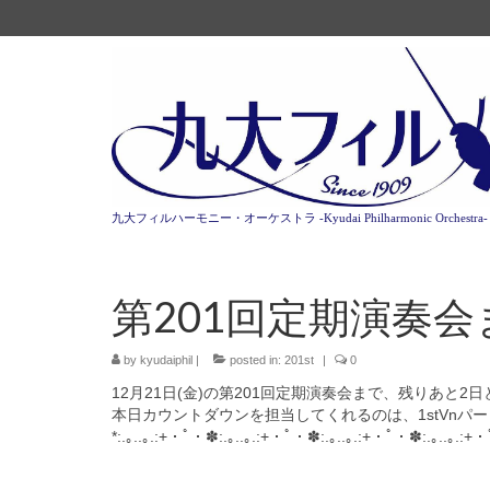
九大フィルハーモニー・オーケストラ -Kyudai Philharmonic Orchestra-
第201回定期演奏
by
kyudaiphil
|
posted in:
201st
|
0
12月21日(金)の第201回定期演奏会まで、残りあと2
本日カウントダウンを担当してくれるのは、1stVnパート
*:.｡..｡.:+・ﾟ・✽:.｡..｡.:+・ﾟ・✽:.｡..｡.:+・ﾟ・✽:.｡..｡.:+