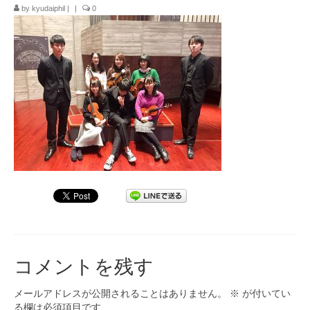
by
kyudaiphil
|
|
0
九大フィルの歴史
ご寄付のお願い
演奏会の歴史
出張演奏
九大フィル特集ページ
団員専用ページ
コメントを残す
メールアドレスが公開されることはありません。
※
が付いてい
る欄は必須項目です