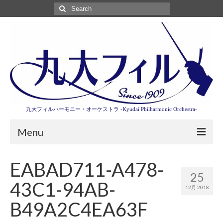
Search
for:
九大フィルハーモニー・オーケストラ -Kyudai Philharmonic Orchestra-
Menu
第3回東京特別演奏会特設ページ
EABAD711-A478-
25
演奏会情報
43C1-94AB-
12月 2018
卒業記念演奏会2027
B49A2C4EA63F
九大フィルとは