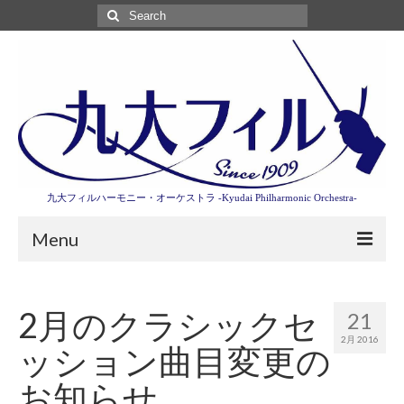
Search
for:
九大フィルハーモニー・オーケストラ -Kyudai Philharmonic Orchestra-
Menu
第3回東京特別演奏会特設ページ
2月のクラシックセ
21
演奏会情報
2月 2016
ッション曲目変更の
卒業記念演奏会2027
お知らせ
九大フィルとは