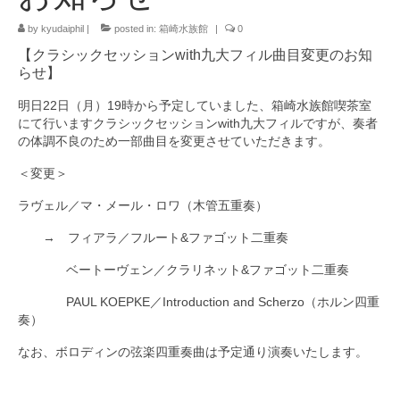
by
九大フィルの歴史
kyudaiphil
|
posted in:
箱崎水族館
|
0
【クラシックセッションwith九大フィル曲目変更のお知
ご寄付のお願い
らせ】
演奏会の歴史
明日22日（月）19時から予定していました、箱崎水族館喫茶室
にて行いますクラシックセッションwith九大フィルですが、奏者
出張演奏
の体調不良のため一部曲目を変更させていただきます。
＜変更＞
九大フィル特集ページ
ラヴェル／マ・メール・ロワ（木管五重奏）
団員専用ページ
→ フィアラ／フルート&ファゴット二重奏
ベートーヴェン／クラリネット&ファゴット二重奏
PAUL KOEPKE／Introduction and Scherzo（ホルン四重
奏）
なお、ボロディンの弦楽四重奏曲は予定通り演奏いたします。