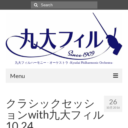
Search
for:
九大フィルハーモニー・オーケストラ -Kyudai Philharmonic Orchestra-
Menu
第3回東京特別演奏会特設ページ
クラシックセッシ
26
演奏会情報
10月 2016
ョンwith九大フィル
卒業記念演奏会2027
10.24
九大フィルとは