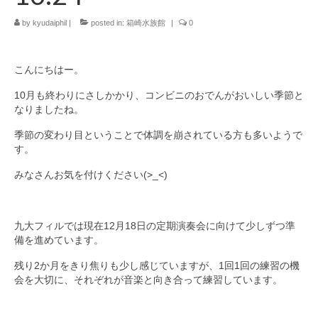
by
九大フィルの歴史
kyudaiphil
|
posted in:
箱崎水族館
|
0
ご寄付のお願い
こんにちはー。
演奏会の歴史
10月も終わりにさしかかり、コンビニのおでんがおいしい季節と
なりましたね。
出張演奏
季節の変わり目ということで体調を崩されている方も多いようで
九大フィル特集ページ
す。
団員専用ページ
みなさんお気を付けください(>_<)
九大フィルでは現在12月18日の定期演奏会に向けて少しずつ準
備を進めています。
残り2か月をきり焦りも少し感じていますが、1回1回の練習の機
会を大切に、それぞれが音楽と向き合って練習しています。