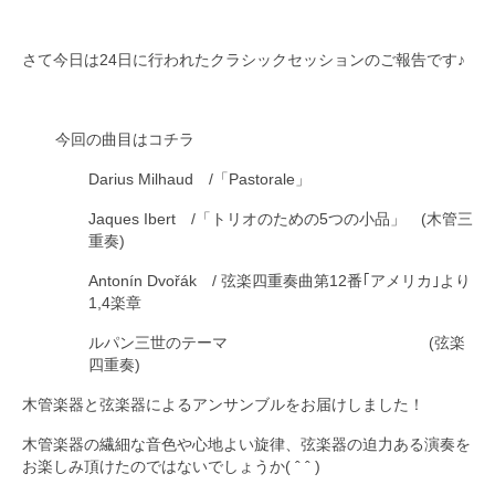
さて今日は24日に行われたクラシックセッションのご報告です♪
今回の曲目はコチラ
Darius Milhaud /「Pastorale」
Jaques Ibert /「トリオのための5つの小品」 (木管三
重奏)
Antonín Dvořák / 弦楽四重奏曲第12番｢アメリカ｣より
1,4楽章
ルパン三世のテーマ (弦楽
四重奏)
木管楽器と弦楽器によるアンサンブルをお届けしました！
木管楽器の繊細な音色や心地よい旋律、弦楽器の迫力ある演奏を
お楽しみ頂けたのではないでしょうか( ˆ ˆ )