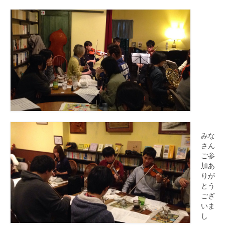
みな
さん
ご参
加あ
りが
とう
ござ
いま
し