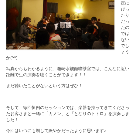
夜に
ぴっ
たり
だっ
たの
では
ない
でし
ょう
か(^^)
写真からもわかるように、箱崎水族館喫茶室では、こんなに近い
距離で生の演奏を聴くことができます！！
まだ聴いたことがないという方はぜひ！
そして、毎回恒例のセッションでは、楽器を持ってきてくださっ
たお客さまと一緒に「カノン」と「となりのトトロ」を演奏しま
した！
今回はいつにも増して賑やかだったように思います♪