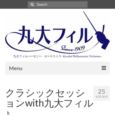
Search
for:
九大フィルハーモニー・オーケストラ -Kyudai Philharmonic Orchestra-
Menu
第3回東京特別演奏会特設ページ
クラシックセッシ
25
演奏会情報
11月 2015
ョンwith九大フィル
卒業記念演奏会2027
♪
九大フィルとは