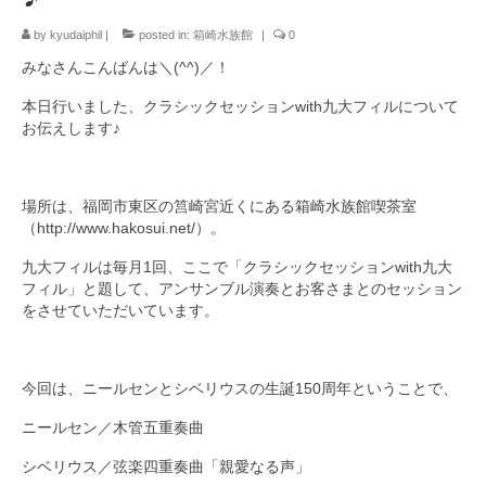
by
九大フィルの歴史
kyudaiphil
|
posted in:
箱崎水族館
|
0
みなさんこんばんは＼(^^)／！
ご寄付のお願い
本日行いました、クラシックセッションwith九大フィルについて
演奏会の歴史
お伝えします♪
出張演奏
場所は、福岡市東区の筥崎宮近くにある箱崎水族館喫茶室
九大フィル特集ページ
（http://www.hakosui.net/）。
団員専用ページ
九大フィルは毎月1回、ここで「クラシックセッションwith九大
フィル」と題して、アンサンブル演奏とお客さまとのセッション
をさせていただいています。
今回は、ニールセンとシベリウスの生誕150周年ということで、
ニールセン／木管五重奏曲
シベリウス／弦楽四重奏曲「親愛なる声」