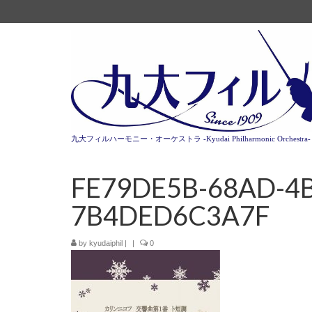
九大フィルハーモニー・オーケストラ -Kyudai Philharmonic Orchestra-
FE79DE5B-68AD-4B
7B4DED6C3A7F
by
kyudaiphil
|
|
0