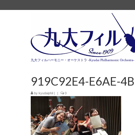
九大フィルハーモニー・オーケストラ -Kyudai Philharmonic Orchestra-
919C92E4-E6AE-4
by
kyudaiphil
|
|
0