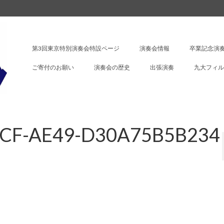
第3回東京特別演奏会特設ページ
演奏会情報
卒業記念演奏
ご寄付のお願い
演奏会の歴史
出張演奏
九大フィル
BCF-AE49-D30A75B5B234