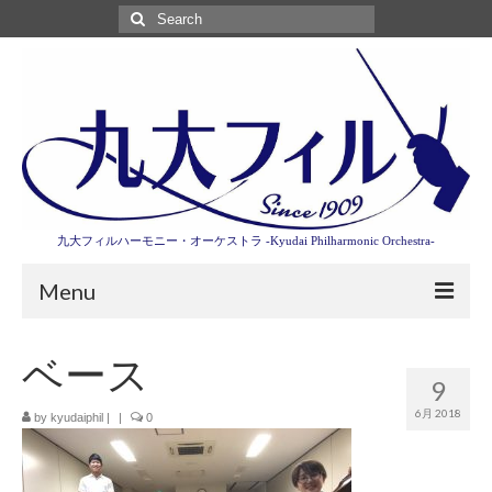
Search
for:
九大フィルハーモニー・オーケストラ -Kyudai Philharmonic Orchestra-
Menu
第3回東京特別演奏会特設ページ
ベース
9
演奏会情報
6月 2018
by
kyudaiphil
|
|
0
卒業記念演奏会2027
九大フィルとは