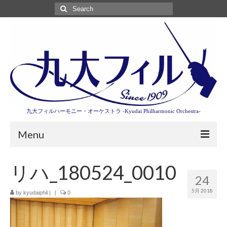
Search
for:
九大フィルハーモニー・オーケストラ -Kyudai Philharmonic Orchestra-
Menu
第3回東京特別演奏会特設ページ
リハ_180524_0010
24
演奏会情報
5月 2018
by
kyudaiphil
|
|
0
卒業記念演奏会2027
九大フィルとは