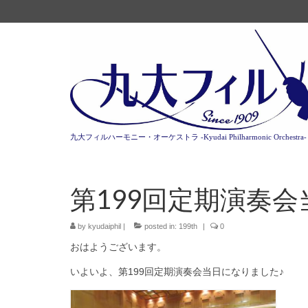
九大フィルハーモニー・オーケストラ -Kyudai Philharmonic Orchestra-
第199回定期演奏会
by
kyudaiphil
|
posted in:
199th
|
0
おはようございます。
いよいよ、第199回定期演奏会当日になりました♪