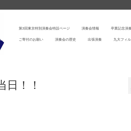
第3回東京特別演奏会特設ページ
演奏会情報
卒業記念演奏
ご寄付のお願い
演奏会の歴史
出張演奏
九大フィル
当日！！