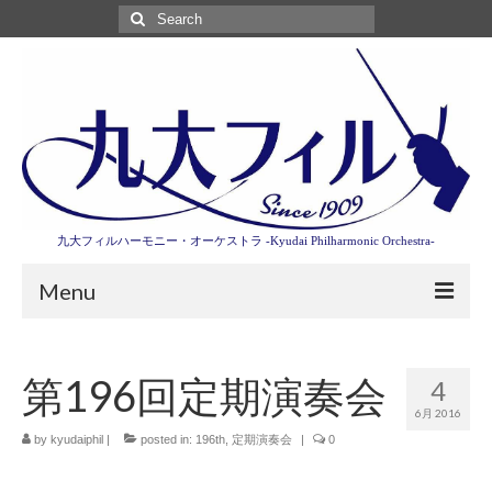
Search
for:
九大フィルハーモニー・オーケストラ -Kyudai Philharmonic Orchestra-
Menu
第3回東京特別演奏会特設ページ
第196回定期演奏会
4
演奏会情報
6月 2016
卒業記念演奏会2027
by
kyudaiphil
|
posted in:
196th
,
定期演奏会
|
0
九大フィルとは