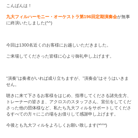
こんばんは！
九大フィルの歴史
九大フィルハーモニー・オーケストラ第196回定期演奏会
が無事
に終演いたしました(^^)
ご寄付のお願い
演奏会の歴史
今回は1300名近くのお客様にお越しいただきました。
出張演奏
ご来場してくださった皆様に心より御礼申し上げます。
九大フィル特集ページ
団員専用ページ
“演奏”は奏者がいれば成り立ちますが、”演奏会”はそうはいきま
せん。
聴きに来て下さるお客様をはじめ、指導してくださる諸先生方、
トレーナーの皆さま、アクロスのスタッフさん、宣伝をしてくだ
さった他の団体様など、私たち九大フィルをサポートしてくださ
るすべての方々にこの場をお借りして感謝申し上げます。
今後とも九大フィルをよろしくお願い致します(*^^*)