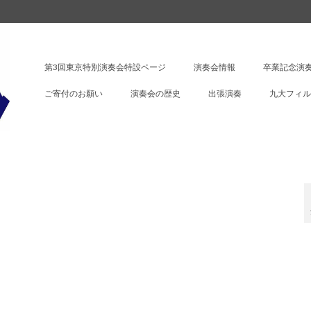
第3回東京特別演奏会特設ページ
演奏会情報
卒業記念演奏
ご寄付のお願い
演奏会の歴史
出張演奏
九大フィル