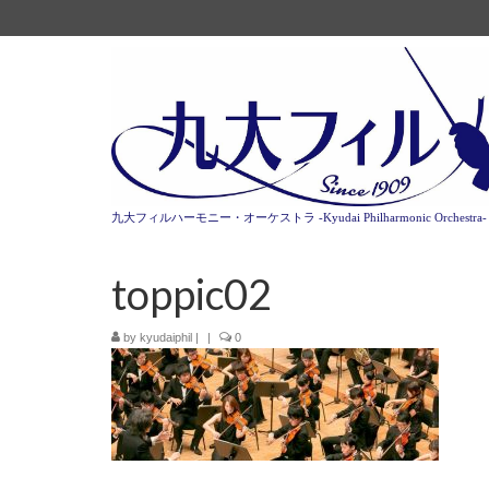
九大フィルハーモニー・オーケストラ -Kyudai Philharmonic Orchestra-
toppic02
by
kyudaiphil
|
|
0