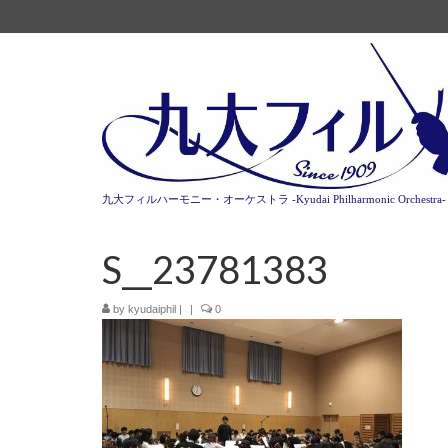
九大フィルハーモニー・オーケストラ -Kyudai Philharmonic Orchestra-
S__23781383
by
kyudaiphil
|
|
0