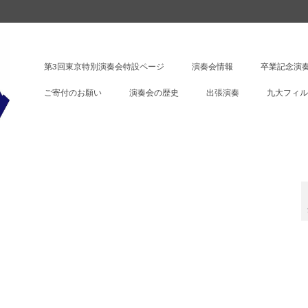
第3回東京特別演奏会特設ページ
演奏会情報
卒業記念演奏
ご寄付のお願い
演奏会の歴史
出張演奏
九大フィル