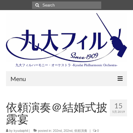
Search
for:
九大フィルハーモニー・オーケストラ -Kyudai Philharmonic Orchestra-
Menu
第3回東京特別演奏会特設ページ
依頼演奏＠結婚式披
15
演奏会情報
5月 2019
露宴
卒業記念演奏会2027
九大フィルとは
by
kyudaiphil
|
posted in:
202nd
,
202nd
,
依頼演奏
|
0