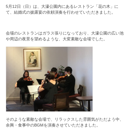
5月12日（日）は、大濠公園内にあるレストラン「花の木」に
九大フィルの歴史
て、結婚式の披露宴の依頼演奏を行わせていただきました。
ご寄付のお願い
会場のレストランはガラス張りになっており、大濠公園の広い池
演奏会の歴史
や周辺の夜景を望めるような、大変素敵な会場でした。
出張演奏
九大フィル特集ページ
団員専用ページ
そのような素敵な会場で、リラックスした雰囲気がただよう中、
余興・食事中のBGMを演奏させていただきました。